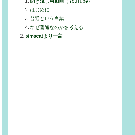
聞き流し用動画（YouTube）
はじめに
普通という言葉
なぜ普通なのかを考える
simacatより一言