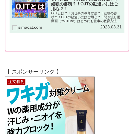
経験の蓄積？！OJTの勘違いにはご
用心？！
OJTとは？！お仕事の教育方法？！経験の蓄
積？！OJTの勘違いにはご用心？！聞き流し用
動画（YouTube）はじめにお仕事の教育方法に
は「様々なやり方」があります。その「様々な
2023.03.31
simacat.com
やり方」を大きく分けると「知識や技術の習得
の為の研修」でいわゆる...
【 スポンサーリンク 】