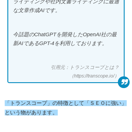
ライティングや社内文書ライティングに最適
な文章作成AIです。
今話題のChatGPTを開発したOpenAI社の最
新AIであるGPT-4を利用しております。
引用元：トランスコープとは？
（https://transcope.io/）
「トランスコープ」の特徴として「ＳＥＯに強い」
という物があります。